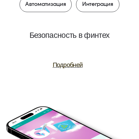
SEO
Анализ метрик
Яндекс
Вконтакте
Мобильные приложения
Flutter
Android
iOS
Vue
Кроме удовлетворения