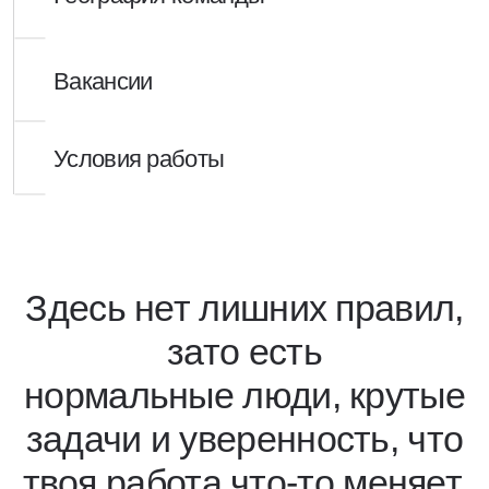
нормальные люди, крутые
задачи и уверенность, что
твоя работа что-то меняет.
450
+
280
+
тысяч часов работы
созданных проектов
50
2500
+
выполненных задач
человек в команде