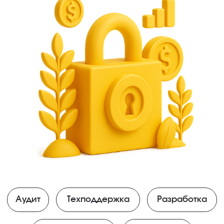
и проверенные методы
Разработка
PHP
Laravel
Symfony
JS
Битрикс
Vue.js
Nuxt.js
1С
Дизайн
Проектирование
Figma
Adobe
интерфейсов(UX)
Tilda
Нейросети
Карта пути клиента(CJM)