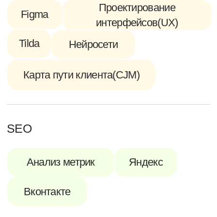
Подготовим как надо
Пошаговое и чуткое введение
в работу(onboarding)