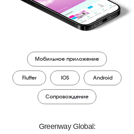
от достижения цели ещё
важен кайф от процесса
работы с классной
командой
Наталья Косинова
Руководитель проектного
офиса (PMO)