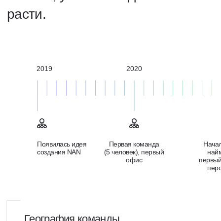
2019
2020
География команды
Вакансии
Появилась идея
Первая команда
Начал
Условия работы
создания NAN
(5 человек), первый
найм
офис
первый
перс
Здесь нет лишних правил,
зато есть