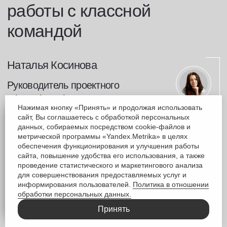
Это всё про нас
Куча работы
Крутые проекты
Сильная команда
Нажимая кнопку «Принять» и продолжая использовать
сайт, Вы соглашаетесь с обработкой персональных
Поддержка коллег
данных, собираемых посредством cookie-файлов и
Благоприятные условия для
метрической программы «Yandex.Metrika» в целях
обеспечения функционирования и улучшения работы
развития
сайта, повышение удобства его использования, а также
проведение статистического и маркетингового анализа
для совершенствования предоставляемых услуг и
информирования пользователей.
Политика в отношении
обработки персональных данных.
Принять